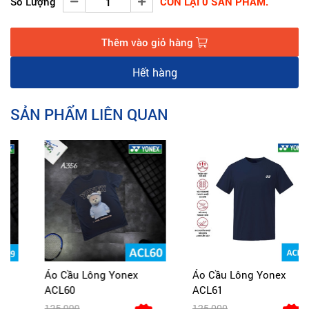
Số Lượng
CÒN LẠI 0 SẢN PHẨM.
Thêm vào giỏ hàng
Hết hàng
SẢN PHẨM LIÊN QUAN
Áo Cầu Lông Yonex
Áo Cầu Lông Yonex
ACL60
ACL61
125,000
125,000