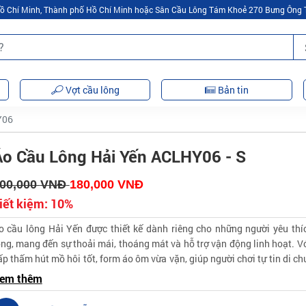
 Hồ Chí Minh, Thành phố Hồ Chí Minh hoặc Sân Cầu Lông Tám Khoẻ 270 Bưng Ông 
Vợt cầu lông
Bản tin
Y06
Áo Cầu Lông Hải Yến ACLHY06 - S
00,000
VNĐ
180,000
VNĐ
iết kiệm:
10%
o cầu lông Hải Yến được thiết kế dành riêng cho những người yêu th
ông, mang đến sự thoải mái, thoáng mát và hỗ trợ vận động linh hoạt. Vớ
ấp thấm hút mồ hôi tốt, form áo ôm vừa vặn, giúp người chơi tự tin di ch
iệu quả.
hất liệu: Vải thể thao cao cấp, thoáng khí, co giãn tốt.
em thêm
hiết kế: Năng động, hiện đại, phù hợp cho cả nam và nữ.
àu sắc: Đa dạng, trẻ trung, phù hợp với mọi phong cách.