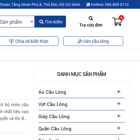
Thoàn, Tăng Nhơn Phú B, Thủ Đức, Hồ Chí Minh
Hotline: 096 809 0113
0
Tìm kiếm
Tra cứu đơn
Chia sẻ kiến thức
Sân cầu lông
DANH MỤC SẢN PHẨM
Áo Cầu Lông
Vợt Cầu Lông
ích bộ môn cầu
i chất liệu cao
Giày Cầu Lông
uyển và thi đấu
Quần Cầu Lông