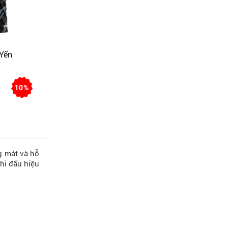
 Yến
10%
g mát và hỗ
thi đấu hiệu