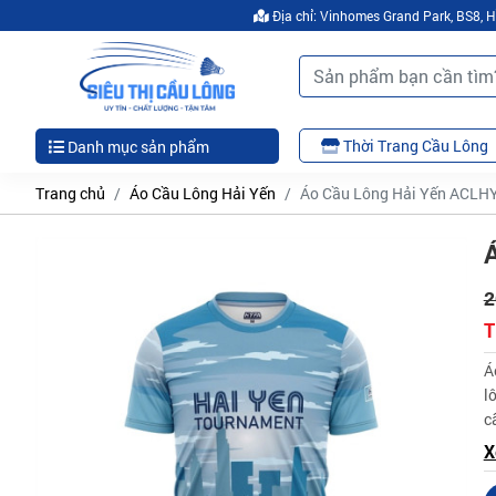
Địa chỉ: Vinhomes Grand Park, BS8,
Thời Trang Cầu Lông
Danh mục sản phẩm
Trang chủ
Áo Cầu Lông Hải Yến
Áo Cầu Lông Hải Yến ACLH
2
T
Á
l
c
h
C
X
T
M